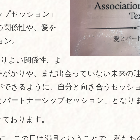
ップセッション」
の関係性や、愛を
ョン。
よりよい関係性、よ
手がかりや、まだ出会っていない未来の
ができるように、自分と向き合うセッシ
とパートナーシップセッション」となり
けております。
です。この日は満月ということで、私たち