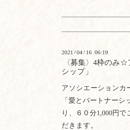
2021
04
16 06:19
/
/
〈募集〉4枠のみ
シップ」
アソシエーションカ
「愛とパートナーシッ
り、６０分1,000円
だきます。