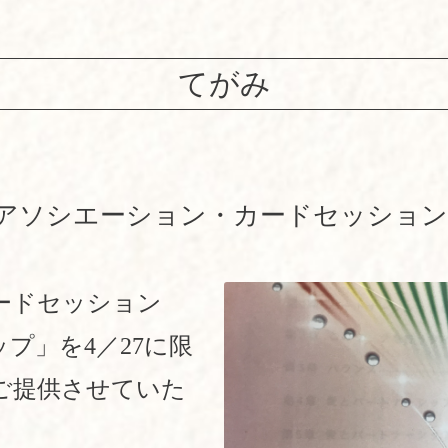
てがみ
☆アソシエーション・カードセッショ
ードセッション
プ」を4／27に限
でご提供させていた