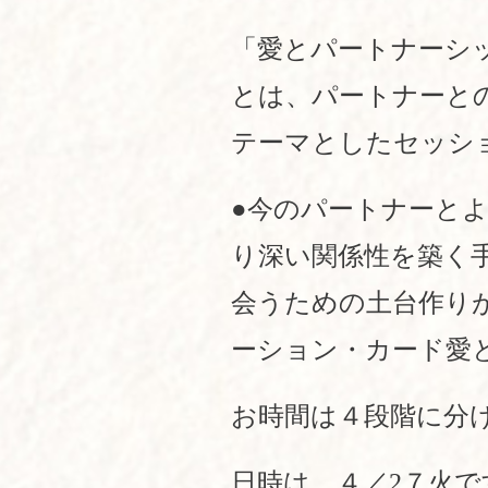
「愛とパートナーシ
とは、パートナーと
テーマとしたセッシ
●今のパートナーと
り深い関係性を築く
会うための土台作り
ーション・カード愛
お時間は４段階に分
日時は、４／2７火