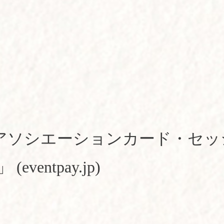
| アソシエーションカード・セ
ventpay.jp)