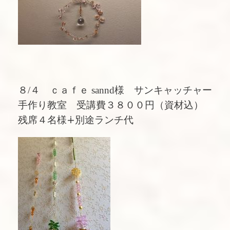
８/４ ｃａｆｅ sannd様 サンキャッチャー
手作り教室 受講費３８００円（資材込）
残席４名様∔別途ランチ代