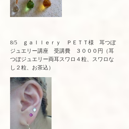
8/5 ｇａｌｌｅｒｙ ＰＥＴＴ様 耳つぼ
ジュエリー講座 受講費 ３０００円（耳
つぼジュエリー両耳スワロ４粒、スワロな
し２粒、お茶込）