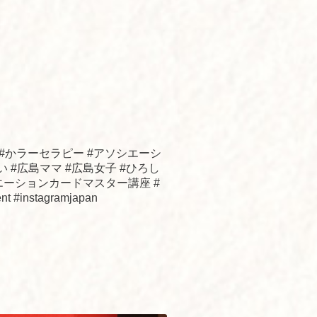
ン #かラーセラピー #アソシエーシ
 #広島ママ #広島女子 #ひろし
エーションカードマスター講座 #
nstagramjapan