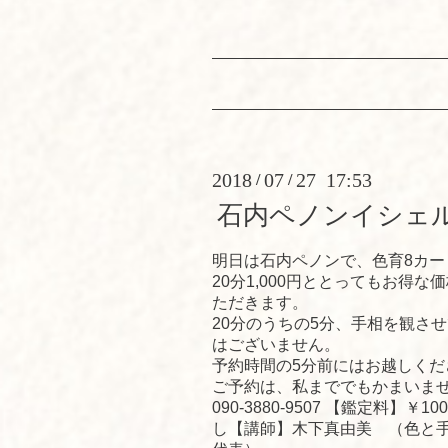
2018
07
27 17:53
/
/
石内ペノンイシェ
明日は石内ペノンで、色育8カ
20分1,000円ととってもお得
ただきます。
20分のうちの5分、手相を観さ
はございません。
予約時間の5分前にはお越しくだ
ご予約は、私まででもかまいま
090-3880-9507 【鑑定料】￥
し【講師】木下真由美 （色と手相学