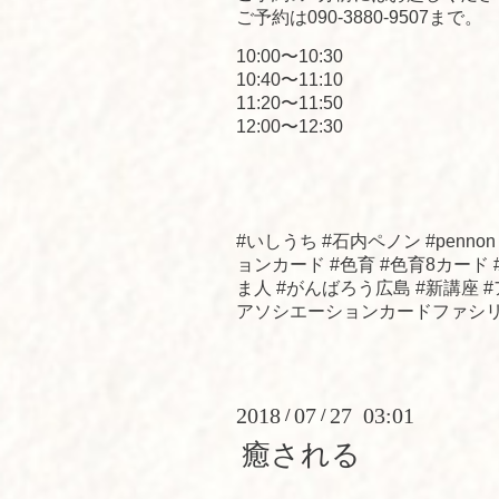
ご予約は090-3880-9507まで。
10:00〜10:30
10:40〜11:10
11:20〜11:50
12:00〜12:30
#いしうち #石内ペノン #penn
ョンカード #色育 #色育8カード
ま人 #がんばろう広島 #新講座
アソシエーションカードファシリテーター講座 
2018
07
27 03:01
/
/
癒される