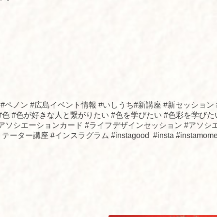
on #ペノン #広島イベント情報 #いしうち#新講座 #新セッショ
 #色 #色が好きな人と繋がりたい #色を学びたい #色彩を学びたい
 #アソシエーションカード #ライフデザインセッション #アソシ
#インスラグラム #instagood #insta #instamoment #i