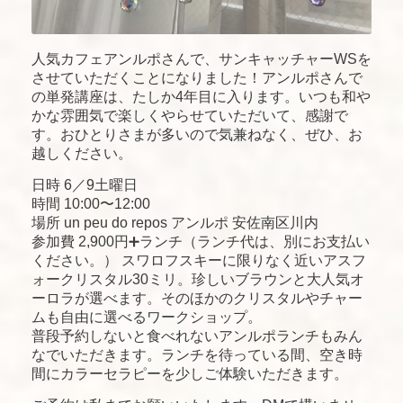
人気カフェアンルポさんで、サンキャッチャーWSを
させていただくことになりました！アンルポさんで
の単発講座は、たしか4年目に入ります。いつも和や
かな雰囲気で楽しくやらせていただいて、感謝で
す。おひとりさまが多いので気兼ねなく、ぜひ、お
越しください。
日時 6／9土曜日
時間 10:00〜12:00
場所 un peu do repos アンルポ 安佐南区川内
参加費 2,900円➕ランチ（ランチ代は、別にお支払い
ください。） スワロフスキーに限りなく近いアスフ
ォークリスタル30ミリ。珍しいブラウンと大人気オ
ーロラが選べます。そのほかのクリスタルやチャー
ムも自由に選べるワークショップ。
普段予約しないと食べれないアンルポランチもみん
なでいただきます。ランチを待っている間、空き時
間にカラーセラピーを少しご体験いただきます。