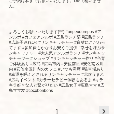
ご予約は私までお願いいたします。DMで構いませ
ん。
よろしくお願いいたします(^^) #unpeudorepos #ア
ンルポ #カフェアンルポ #広島ランチ部 #広島ランチ
#広島子連れOK #サンキャッチャー #資材にこだわっ
てます #参加費もかなりお安くご提供 #幸せを呼ぶサ
ンキャッチャー #大人気アンルポランチ #サンキャッ
チャーワークショップ #サンキャッチャー作り #色育
ご体験あり #広島 #広島市内 #安佐南区 #安佐南区川
内 #安佐南区川内のカフェ #いつも満席 #駐車場あり
#幸運を呼ぶとされるサンキャッチャー #北欧うまれ
#広島イベント #カラーセラピー体験もあるよ #キラ
キラ好きな人と繋がりたい #広島女子 #広島ママ #広
島ママ友 #cocobonbons
1