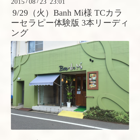
2015
08
23 23:01
/
/
9/29（火）Banh Mi様 TCカラ
ーセラピー体験版 3本リーディ
ング