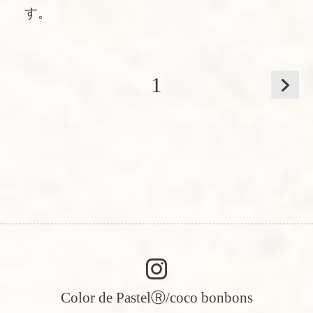
す。
1
Color de PastelⓇ/coco bonbons