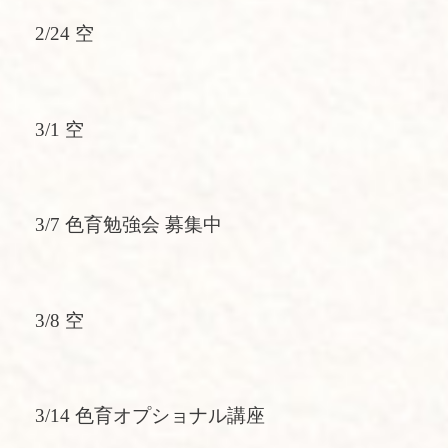
2/24 空
3/1 空
3/7 色育勉強会 募集中
3/8 空
3/14 色育オプショナル講座