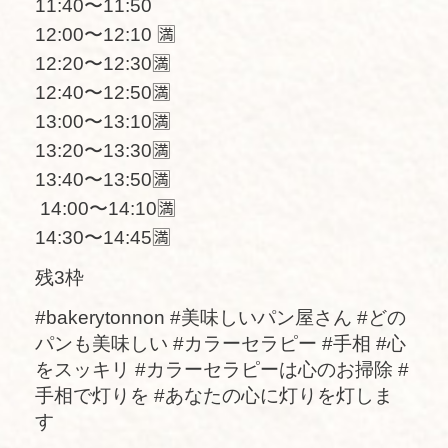
11:40〜11:50
12:00〜12:10 🈵
12:20〜12:30🈵
12:40〜12:50🈵
13:00〜13:10🈵
13:20〜13:30🈵
13:40〜13:50🈵
14:00〜14:10🈵
14:30〜14:45🈵
残3枠
#bakerytonnon #美味しいパン屋さん #どの
パンも美味しい #カラーセラピー #手相 #心
をスッキリ #カラーセラピーは心のお掃除 #
手相で灯りを #あなたの心に灯りを灯しま
す