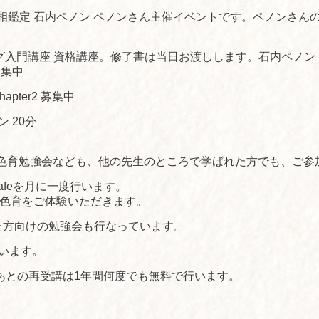
&手相鑑定 石内ペノン ペノンさん主催イベントです。ペノンさ
ィング入門講座 資格講座。修了書は当日お渡しします。石内ペノン
 募集中
hapter2 募集中
ン 20分
、色育勉強会なども、他の先生のところで学ばれた方でも、ご参
afeを月に一度行います。
ら色育をご体験いただきます。
た方向けの勉強会も行なっています。
います。
られたあとの再受講は1年間何度でも無料で行います。