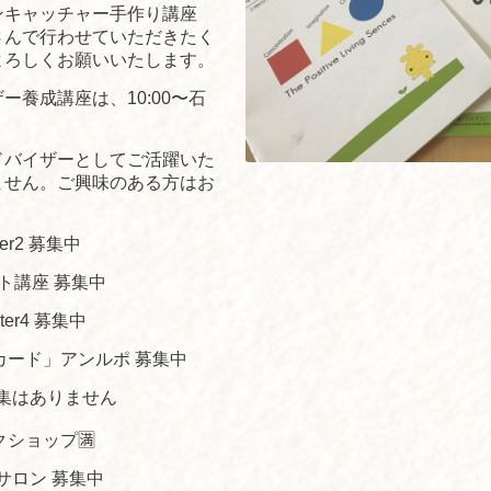
ンキャッチャー手作り講座
さんで行わせていただきたく
よろしくお願いいたします。
養成講座は、10:00〜石
ドバイザーとしてご活躍いた
ません。ご興味のある方はお
ter2 募集中
スト講座 募集中
ter4 募集中
８カード」アンルポ 募集中
募集はありません
クショップ🈵
内サロン 募集中