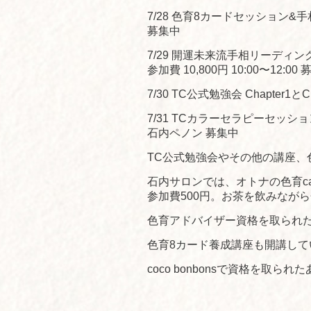
7/28 色育8カードセッション
募集中
7/29 開運未来流手相リーデ
参加費 10,800円 10:00〜12:00
7/30 TC公式勉強会 Chapter1とC
7/31 TCカラーセラピーセッショ
石内ペノン 募集中
TC公式勉強会やその他の講座
石内サロンでは、オトナの色育c
参加費500円。お茶を飲みなが
色育アドバイザー資格を取られ
色育8カード養成講座も開講して
coco bonbonsで資格を取