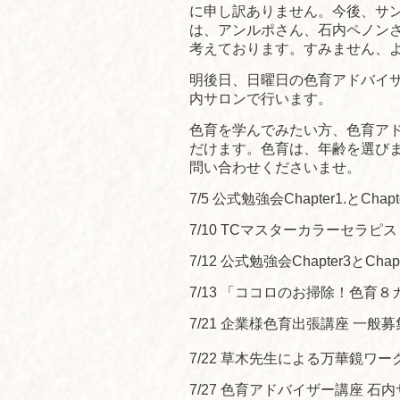
に申し訳ありません。今後、サ
は、アンルポさん、石内ペノン
考えております。すみません、
明後日、日曜日の色育アドバイザー
内サロンで行います。
色育を学んでみたい方、色育ア
だけます。色育は、年齢を選び
問い合わせくださいませ。
7/5 公式勉強会Chapter1.とChap
7/10 TCマスターカラーセラピ
7/12 公式勉強会Chapter3とChap
7/13 「ココロのお掃除！色育
7/21 企業様色育出張講座 一般
7/22 草木先生による万華鏡ワー
7/27 色育アドバイザー講座 石